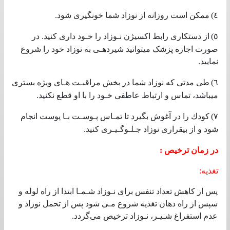
٤)
ممکن‌ است‌ روزانه‌ از نوزاد شما خونگیری‌ شود
.
٥)
از دستکاری‌ رابط‌ اکسیژن نـوزاد را خـود داری‌ کنید. در
صورت اجازه پزشک‌ میتوانید شیردهـی‌ به‌ نوزاد خود را شروع
نمایید
.
٦)
طی‌ مدتی‌ که‌ نوزاد شما در بخش‌ مراقبـت‌ هـای‌ ویژه بستری‌
میباشد، تماس و ارتباط عاطفی‌ خـود را با او قطع‌ نکنید
.
٧)
کودك را در آغوش بگیرد تا تمـاس پـوسـت‌ بـا پوست‌ انجام
شود و از بیقراری‌ نوزاد جـلـوگـیـری‌ کنید
.
در زمان ترخیص‌ :
تغذیه‌
:
پس‌ از کاهش‌ تعداد تنفس‌ برای‌ نـوزاد شـمـا ابتدا از راه لوله‌ و
سپس‌ از راه دهان تغذیه‌ شروع مـی‌ شود پس‌ از تحمل‌ نوزاد و
عدم استفراغ شـیـر، نـوزاد ترخیص‌ می‌گردد.