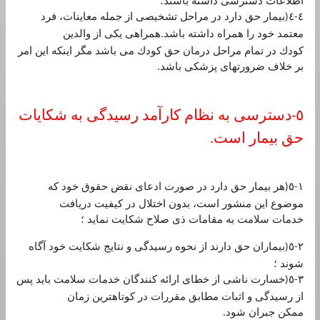
اطلاعات دسترسی داشته باشند؛
٤
٤
بيمار حق دارد در مراحل تشخيصی از جمله معاينات، فرد
(
-
معتمد خود را همراه داشته باشد
همراهی يكی از والدين
.
كودك در تمام مراحل درمان حق كودك می باشد مگر اينكه اين امر
بر خلاف ضرورتهای پزشكی باشد
.
٥
دسترسی به نظام كارآمد رسيدگی به شكايات
-
حق بيمار است
.
١
٥
هر بيمار حق دارد در صورت ادعای نقض حقوق خود كه
(
-
موضوع اين منشور است، بدون اختلال در كيفيت دريافت
خدمات سلامت به مقامات ذی صلاح شكايت نمايد ؛
٢
٥
بيماران حق دارند از نحوه رسيدگی و نتايج شكايت خود آگاه
(
-
شوند ؛
٣
٥
خسارت ناشی از خطای ارائه كنندگان خدمات سلامت بايد پس
(
-
از رسيدگی و اثبات مطابق مقررات در كوتاهترين زمان
ممكن جبران شود
.