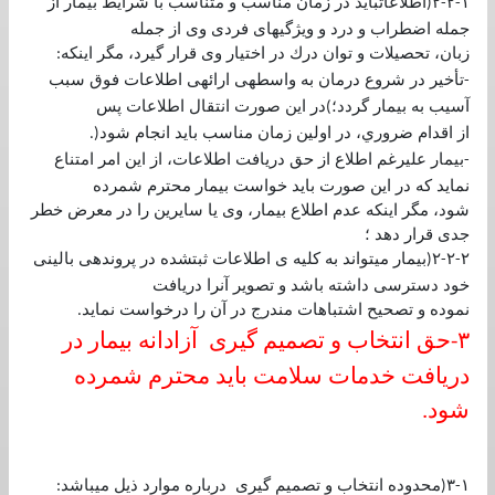
١
٢
٢
اطلاعاتبايد در زمان مناسب و متناسب با شرايط بيمار از
(
-
-
جمله اضطراب و درد و ويژگيهای فردی وی از جمله
زبان، تحصيلات و توان درك در اختيار وی قرار گيرد، مگر اينكه
:
تأخير در شروع درمان به واسطهی ارائهی اطلاعات فوق سبب
-
آسيب به بيمار گردد؛
در اين صورت انتقال اطلاعات پس
)
از اقدام ضروري، در اولين زمان مناسب بايد انجام شود
(.
بيمار عليرغم اطلاع از حق دريافت اطلاعات، از اين امر امتناع
-
نمايد كه در اين صورت بايد خواست بيمار محترم شمرده
شود، مگر اينكه عدم اطلاع بيمار، وی يا سايرين را در معرض خطر
جدی قرار دهد ؛
٢
٢
٢
بيمار ميتواند به كليه ی اطلاعات ثبتشده در پروندهی بالينی
(
-
-
خود دسترسی داشته باشد و تصوير آنرا دريافت
نموده و تصحيح اشتباهات مندرج در آن را درخواست نمايد
.
٣
حق انتخاب و تصميم گيری آزادانه بيمار در
-
دريافت خدمات سلامت بايد محترم شمرده
شود
.
١
٣
محدوده انتخاب و تصميم گيری درباره موارد ذيل ميباشد
:
(
-