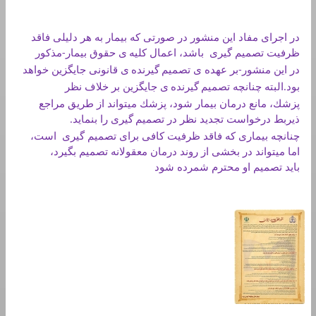
در اجرای مفاد اين منشور در صورتی كه بيمار به هر دليلی فاقد
ظرفيت تصميم گيری باشد، اعمال كليه
ی حقوق بيمار
مذكور
-
در اين منشور
بر عهده ی تصميم
گيرنده
ی قانونی جايگزين خواهد
-
بود
البته چنانچه تصميم
گيرنده
ی جايگزين بر خلاف نظر
.
پزشك، مانع درمان بيمار شود، پزشك ميتواند از طريق مراجع
ذيربط درخواست تجديد نظر در تصميم
گيری را بنمايد
.
چنانچه بيماری كه فاقد ظرفيت كافی برای تصميم گيری است،
اما ميتواند در بخشی از روند درمان معقولانه تصميم بگيرد،
بايد تصميم او محترم شمرده شود