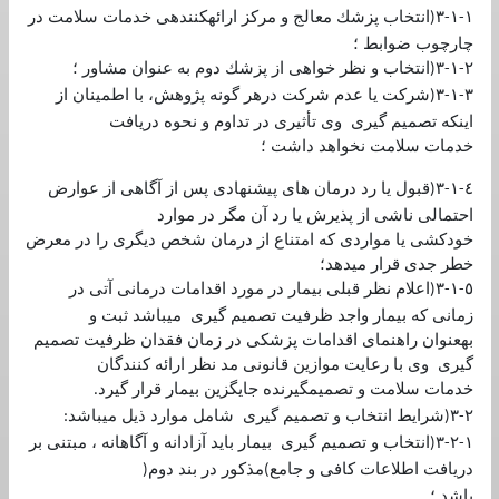
١
١
٣
انتخاب پزشك معالج و مركز ارائهكنندهی خدمات سلامت در
(
-
-
چارچوب ضوابط ؛
٢
١
٣
انتخاب و نظر خواهی از پزشك دوم به عنوان مشاور ؛
(
-
-
٣
١
٣
شركت يا عدم شركت درهر گونه پژوهش، با اطمينان از
(
-
-
اينكه تصميم گيری وی تأثيری در تداوم و نحوه دريافت
خدمات سلامت نخواهد داشت ؛
٤
١
٣
قبول يا رد درمان های پيشنهادی پس از آگاهی از عوارض
(
-
-
احتمالی ناشی از پذيرش يا رد آن مگر در موارد
خودكشی يا مواردی كه امتناع از درمان شخص ديگری را در معرض
خطر جدی قرار ميدهد؛
٥
١
٣
اعلام نظر قبلی بيمار در مورد اقدامات درمانی آتی در
(
-
-
زمانی كه بيمار واجد ظرفيت تصميم گيری ميباشد ثبت و
بهعنوان راهنمای اقدامات پزشكی در زمان فقدان ظرفيت تصميم
گيری وی با رعايت موازين قانونی مد نظر ارائه كنندگان
خدمات سلامت و تصميمگيرنده جايگزين بيمار قرار گيرد
.
٢
٣
شرايط انتخاب و تصميم گيری شامل موارد ذيل ميباشد
:
(
-
١
٢
٣
انتخاب و تصميم گيری بيمار بايد آزادانه و آگاهانه ، مبتنی بر
(
-
-
دريافت اطلاعات كافی و جامع
مذكور در بند دوم
(
)
باشد ؛