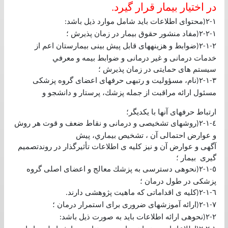
در اختيار بيمار قرار گيرد
.
١
٢
محتوای اطلاعات بايد شامل موارد ذيل باشد
:
(
-
١
٢
٢
مفاد منشور حقوق بيمار در زمان پذيرش ؛
(
-
-
٢
١
٢
ضوابط و هزينههای قابل پيش بينی بيمارستان اعم از
(
-
-
خدمات درمانی و غير درمانی و ضوابط بيمه و معرفي
سيستم های حمايتی در زمان پذيرش ؛
٣
١
٢
نام، مسؤوليت و رتبهی حرفهای اعضای گروه پزشكی
(
-
-
مسئول ارائه مراقبت از جمله پزشك، پرستار و دانشجو و
ارتباط حرفهای آنها با يكديگر؛
٤
١
٢
روشهای تشخيصی و درمانی و نقاط ضعف و قوت هر روش
(
-
-
و عوارض احتمالی آن ، تشخيص بيماري، پيش
آگهی و عوارض آن و نيز كليه ی اطلاعات تأثيرگذار در روندتصميم
گيری بيمار ؛
٥
١
٢
نحوهی دسترسی به پزشك معالج و اعضای اصلی گروه
(
-
-
پزشكی در طول درمان ؛
٦
١
٢
كليه ی اقداماتی كه ماهيت پژوهشی دارند
.
(
-
-
٧
١
٢
ارائه آموزشهای ضروری برای استمرار درمان ؛
(
-
-
٢
٢
نحوهی ارائه اطلاعات بايد به صورت ذيل باشد
:
(
-