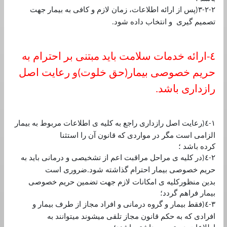
٢
٢
٣
پس از ارائه اطلاعات، زمان لازم و كافی به بيمار جهت
(
-
-
تصميم گيری و انتخاب داده شود
.
٤
ارائه خدمات سلامت بايد مبتنی بر احترام به
-
حريم خصوصی بيمار
حق خلوت
و رعايت اصل
(
)
رازداری باشد
.
١
٤
رعايت اصل رازداری راجع به كليه ی اطلاعات مربوط به بيمار
(
-
الزامی است مگر در مواردی كه قانون آن را استثنا
كرده باشد ؛
٢
٤
در كليه ی مراحل مراقبت اعم از تشخيصی و درمانی بايد به
(
-
حريم خصوصی بيمار احترام گذاشته شود
ضروری است
.
بدين منظوركليه ی امكانات لازم جهت تضمين حريم خصوصی
بيمار فراهم گردد؛
٣
٤
فقط بيمار و گروه درمانی و افراد مجاز از طرف بيمار و
(
-
افرادی كه به حكم قانون مجاز تلقی ميشوند ميتوانند به