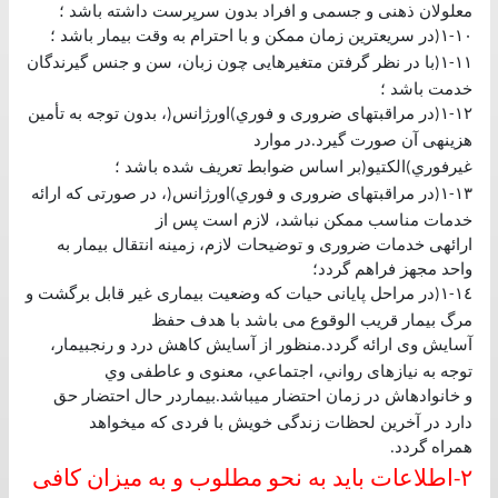
معلولان ذهنی و جسمی و افراد بدون سرپرست داشته باشد ؛
١٠
١
در سريعترين زمان ممكن و با احترام به وقت بيمار باشد ؛
(
-
١١
١
با در نظر گرفتن متغيرهايی چون زبان، سن و جنس گيرندگان
(
-
خدمت باشد ؛
١٢
١
در مراقبتهای ضروری و فوري
اورژانس
، بدون توجه به تأمين
(
)
(
-
هزينهی آن صورت گيرد
در موارد
.
غيرفوري
الكتيو
بر اساس ضوابط تعريف شده باشد ؛
(
)
١٣
١
در مراقبتهای ضروری و فوري
اورژانس
، در صورتی كه ارائه
(
)
(
-
خدمات مناسب ممكن نباشد، لازم است پس از
ارائهی خدمات ضروری و توضيحات لازم، زمينه انتقال بيمار به
واحد مجهز فراهم گردد؛
١٤
١
در مراحل پايانی حيات كه وضعيت بيماری غير قابل برگشت و
(
-
مرگ بيمار قريب الوقوع می باشد با هدف حفظ
آسايش وی ارائه گردد
منظور از آسايش كاهش درد و رنجبيمار،
.
توجه به نيازهای رواني، اجتماعي، معنوی و عاطفی وي
و خانوادهاش در زمان احتضار ميباشد
بيماردر حال احتضار حق
.
دارد در آخرين لحظات زندگی خويش با فردی كه ميخواهد
همراه گردد
.
٢
اطلاعات بايد به نحو مطلوب و به ميزان كافی
-