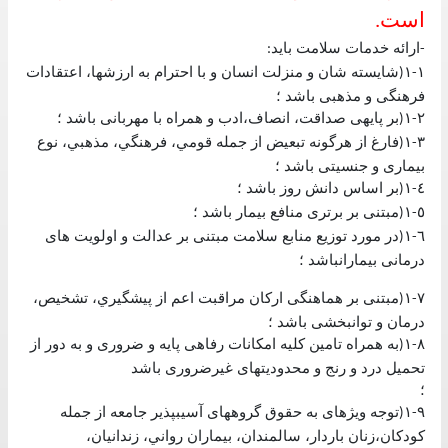
است
.
ارائه خدمات سلامت بايد
:
-
١
١
شايسته شان و منزلت انسان و با احترام به ارزشها، اعتقادات
(
-
فرهنگی و مذهبی باشد ؛
٢
١
بر پايهی صداقت، انصاف،ادب و همراه با مهربانی باشد ؛
(
-
٣
١
فارغ از هرگونه تبعيض از جمله قومي، فرهنگي، مذهبي، نوع
(
-
بيماری و جنسيتی باشد ؛
٤
١
بر اساس دانش روز باشد ؛
(
-
٥
١
مبتنی بر برتری منافع بيمار باشد ؛
(
-
٦
١
در مورد توزيع منابع سلامت مبتنی بر عدالت و اولويت های
(
-
درمانی بيمارانباشد ؛
٧
١
مبتنی بر هماهنگی اركان مراقبت اعم از پيشگيري، تشخيص،
(
-
درمان و توانبخشی باشد ؛
٨
١
به همراه تامين كليه امكانات رفاهی پايه و ضروری و به دور از
(
-
تحميل درد و رنج و محدوديتهای غيرضروری باشد
؛
٩
١
توجه ويژهای به حقوق گروههای آسيبپذير جامعه از جمله
(
-
كودكان،زنان باردار، سالمندان، بيماران رواني، زندانيان،