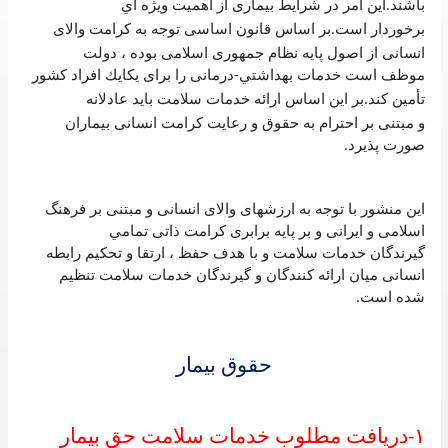
باشند
اين امر در شرايط بيماری از اهميت ويژه اي
.
برخوردار است
بر اساس قانون اساسی توجه به كرامت والای
.
انسانی از اصول پايه نظام جمهوری اسلامی بوده ، دولت
موظف است خدمات بهداشتي
درمانی را برای يكايك افراد كشور
-
تأمين كند
بر اين اساس ارائه خدمات سلامت بايد عادلانه
.
و مبتنی بر احترام به حقوق و رعايت كرامت انسانی بيماران
صورت پذيرد
.
اين منشور با توجه به ارزشهای والای انسانی و مبتنی بر فرهنگ
اسلامی و ايرانی و بر پايه برابری كرامت ذاتی تمامي
گيرندگان خدمات سلامت و با هدف حفظ ، ارتقا و تحكيم رابطه
انسانی ميان ارائه كنندگان و گيرندگان خدمات سلامت تنظيم
شده است
.
حقوق بيمار
١
دريافت مطلوب خدمات سلامت حق بيمار
-